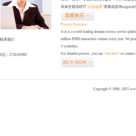
具体交易流程可
“点击这里”
查看或咨询support@
我要购买
>>
Process Overview:
4.cn is a world leading domain escrow service plat
million RMB transaction volume every year. We promi
联系我们
5 workdays.
For detailed process, you can
“visit here”
or contact
QQ：2726103981
BUY NOW
>>
Copyright © 1998 -2025 www